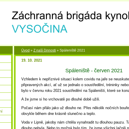
Úvod
»
Z naší činnosti
»
Spáleniště 2021
19. 10. 2021
Spáleniště - červen 2021
Vzhledem k nepříznivé situaci kolem covidu na jaře se neuskute
připravených akcí, ať už se jednalo o soustředění, tréninky neb
bylo v červnu roku 2021 soustředění na Spáleništi, které se kona
A že jsme si ho vrchovatě po dlouhé době užili.
Počasí nám přálo jako už dlouho ne. Přes několik nočních bouře
ní
obvykle během dne krásně slunečno a teplo.
Voda v Lipně, jakoby nám chtěla vynahradit tu dlouhou pauzu. Ta
dlouho nebyla. Nebo to možná bylo tím, že jsme všichni lačnili p