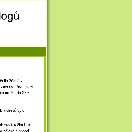
čnila žádná z
o závody. První akcí
lo od 20. do 27.6.
k a dešťů bylo
k teplá a čistá už
o nějaké činnosti.