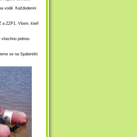
 na vodě. Každodenní
Z a ZZP1. Všem, kteří
e všechno jednou
eme se na Spáleništi