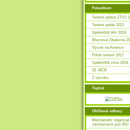
Fotoalbum
Terénní přebor ZTV2 
Terénní pohár 2021
Spáleniště léto 2019
Březnová Obalovna 2
Výcvik na Americe
Pohár terénní 2017
Spáleniště zima 2016
35. MČR
Z výcviku
Toplist
Oblíbené odkazy
Mezinárodní organiza
záchranných psů IRO