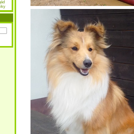
gád
iky