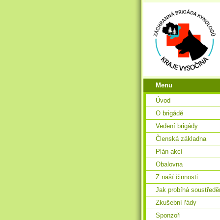
Menu
Úvod
O brigádě
Vedení brigády
Členská základna
Plán akcí
Obalovna
Z naší činnosti
Jak probíhá soustředě
Zkušební řády
Sponzoři