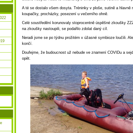
A té se dostalo všem dosyta. Tréninky v ploše, sutině a hlavně
koupačky, procházky, posezení u večerního ohně.
2022
Celé soustředění korunovaly stoprocentně úspěšné zkoušky ZZ
na zkoušky nastoupili, se podařilo zdolat daný cíl.
Neradi jsme se po týdnu prožitém v úžasné symbioze loučili. Al
019
končí.
Doufejme, že budoucnost už nebude ve znamení COVIDu a sejd
opět.
ce