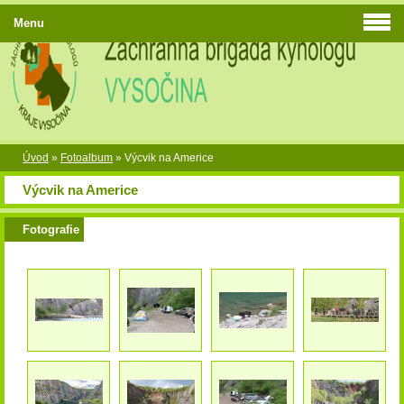
Menu
Úvod
»
Fotoalbum
»
Výcvik na Americe
Výcvik na Americe
Fotografie