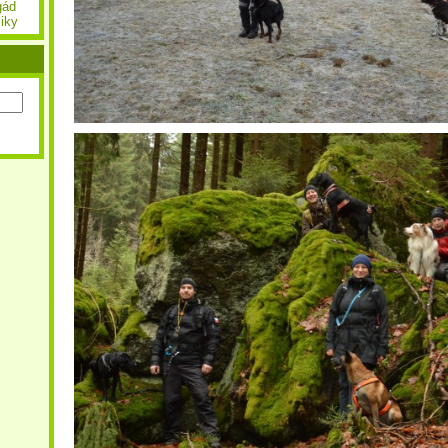
gád
iky