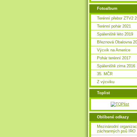
Fotoalbum
Terénní přebor ZTV2 
Terénní pohár 2021
Spáleniště léto 2019
Březnová Obalovna 2
Výcvik na Americe
Pohár terénní 2017
Spáleniště zima 2016
35. MČR
Z výcviku
Toplist
Oblíbené odkazy
Mezinárodní organiza
záchranných psů IRO