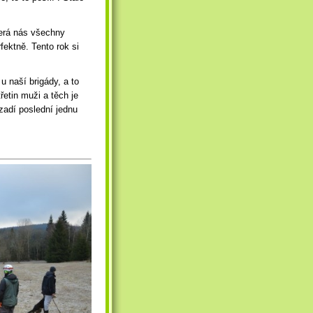
terá nás všechny
fektně. Tento rok si
u naší brigády, a to
třetin muži a těch je
adí poslední jednu