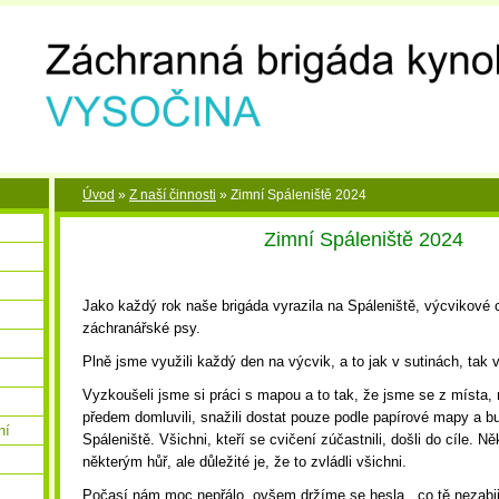
Úvod
»
Z naší činnosti
»
Zimní Spáleniště 2024
Zimní Spáleniště 2024
Jako každý rok naše brigáda vyrazila na Spáleniště, výcvikové 
záchranářské psy.
Plně jsme využili každý den na výcvik, a to jak v sutinách, tak 
Vyzkoušeli jsme si práci s mapou a to tak, že jsme se z místa,
předem domluvili, snažili dostat pouze podle papírové mapy a b
ní
Spáleniště. Všichni, kteří se cvičení zúčastnili, došli do cíle. Ně
některým hůř, ale důležité je, že to zvládli všichni.
Počasí nám moc nepřálo, ovšem držíme se hesla, „co tě nezabije,