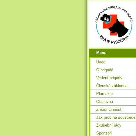
Menu
Úvod
O brigádě
Vedení brigády
Členská základna
Plán akcí
Obalovna
Z naší činnosti
Jak probíhá soustředě
Zkušební řády
Sponzoři