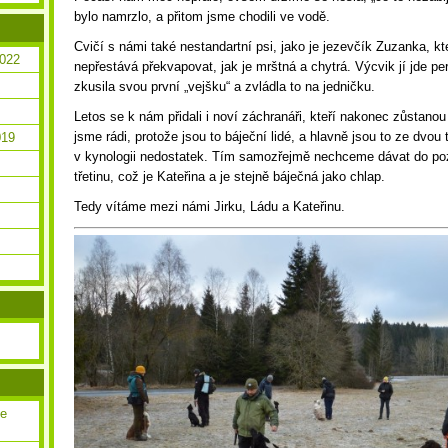
bylo namrzlo, a přitom jsme chodili ve vodě.
Cvičí s námi také nestandartní psi, jako je jezevčík Zuzanka, k
2022
nepřestává překvapovat, jak je mrštná a chytrá. Výcvik jí jde per
zkusila svou první „vejšku“ a zvládla to na jedničku.
Letos se k nám přidali i noví záchranáři, kteří nakonec zůstanou 
jsme rádi, protože jsou to báječní lidé, a hlavně jsou to ze dvou 
019
v kynologii nedostatek. Tím samozřejmě nechceme dávat do poz
třetinu, což je Kateřina a je stejně báječná jako chlap.
Tedy vítáme mezi námi Jirku, Ládu a Kateřinu.
ce