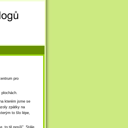
centrum pro
v plochách.
 na kterém jsme se
uzoly zpátky na
kterým to šlo lépe,
 to tě posílí“. Stále