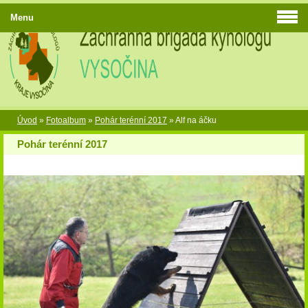
Menu
Úvod
»
Fotoalbum
»
Pohár terénní 2017
»
Alf na áčku
Pohár terénní 2017