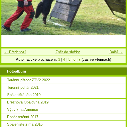
← Předchozí
Zpět do složky
Další →
Automatické procházení:
3
|
4
|
5
|
6
|
7
(čas ve vteřinách)
Fotoalbum
Terénní přebor ZTV2 2022
Terénní pohár 2021
Spáleniště léto 2019
Březnová Obalovna 2019
Výcvik na Americe
Pohár terénní 2017
Spáleniště zima 2016