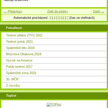
← Předchozí
Zpět do složky
Další →
Automatické procházení:
3
|
4
|
5
|
6
|
7
(čas ve vteřinách)
Fotoalbum
Terénní přebor ZTV2 2022
Terénní pohár 2021
Spáleniště léto 2019
Březnová Obalovna 2019
Výcvik na Americe
Pohár terénní 2017
Spáleniště zima 2016
35. MČR
Z výcviku
Toplist