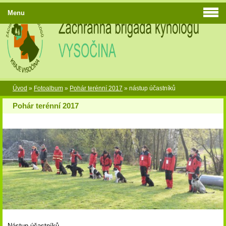
Menu
Úvod
»
Fotoalbum
»
Pohár terénní 2017
»
nástup účastníků
Pohár terénní 2017
Nástup účastníků