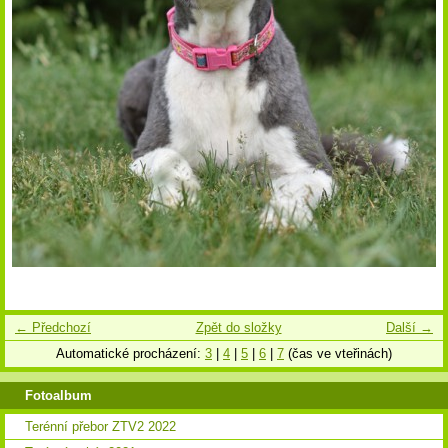
← Předchozí
Zpět do složky
Další →
Automatické procházení:
3
|
4
|
5
|
6
|
7
(čas ve vteřinách)
Fotoalbum
Terénní přebor ZTV2 2022