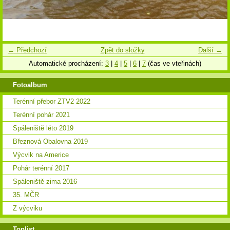
← Předchozí
Zpět do složky
Další →
Automatické procházení:
3
|
4
|
5
|
6
|
7
(čas ve vteřinách)
Fotoalbum
Terénní přebor ZTV2 2022
Terénní pohár 2021
Spáleniště léto 2019
Březnová Obalovna 2019
Výcvik na Americe
Pohár terénní 2017
Spáleniště zima 2016
35. MČR
Z výcviku
Toplist