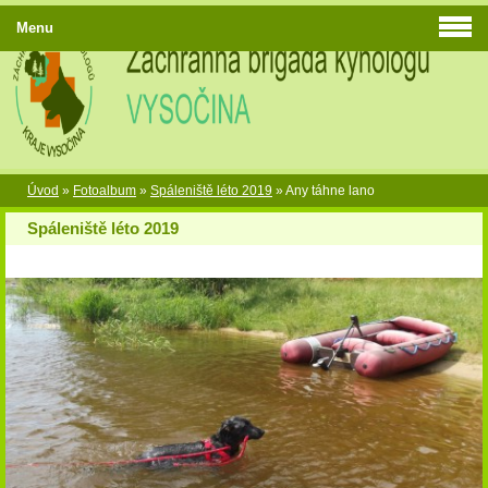
Menu
Úvod
»
Fotoalbum
»
Spáleniště léto 2019
»
Any táhne lano
Spáleniště léto 2019