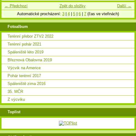
← Předchozí
Zpět do složky
Další →
Automatické procházení:
3
|
4
|
5
|
6
|
7
(čas ve vteřinách)
Fotoalbum
Terénní přebor ZTV2 2022
Terénní pohár 2021
Spáleniště léto 2019
Březnová Obalovna 2019
Výcvik na Americe
Pohár terénní 2017
Spáleniště zima 2016
35. MČR
Z výcviku
Toplist