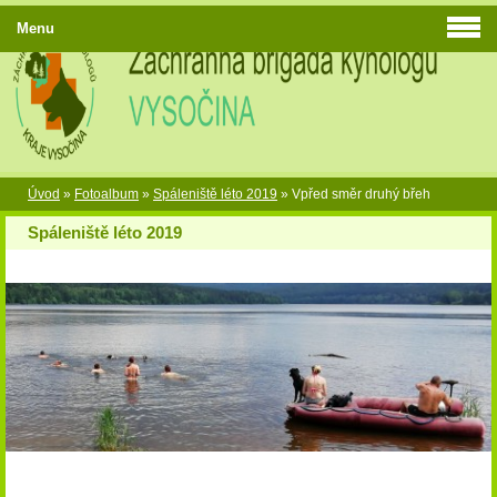
Menu
Úvod
»
Fotoalbum
»
Spáleniště léto 2019
»
Vpřed směr druhý břeh
Spáleniště léto 2019