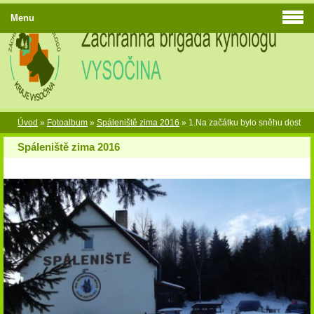
Menu
Úvod
»
Fotoalbum
»
Spáleniště zima 2016
»
1.Na začátku bylo sněhu dost
Spáleniště zima 2016