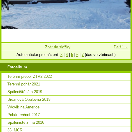
Zpět do složky
Další →
Automatické procházení:
3
|
4
|
5
|
6
|
7
(čas ve vteřinách)
Fotoalbum
Terénní přebor ZTV2 2022
Terénní pohár 2021
Spáleniště léto 2019
Březnová Obalovna 2019
Výcvik na Americe
Pohár terénní 2017
Spáleniště zima 2016
35. MČR