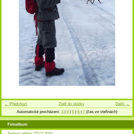
← Předchozí
Zpět do složky
Další →
Automatické procházení:
3
|
4
|
5
|
6
|
7
(čas ve vteřinách)
Fotoalbum
Terénní přebor ZTV2 2022