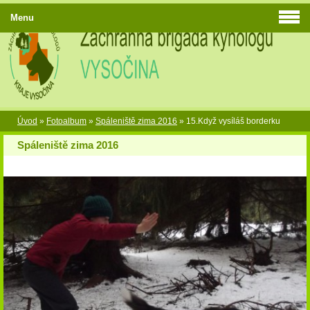
Menu
Úvod
»
Fotoalbum
»
Spáleniště zima 2016
»
15.Když vysíláš borderku
Spáleniště zima 2016