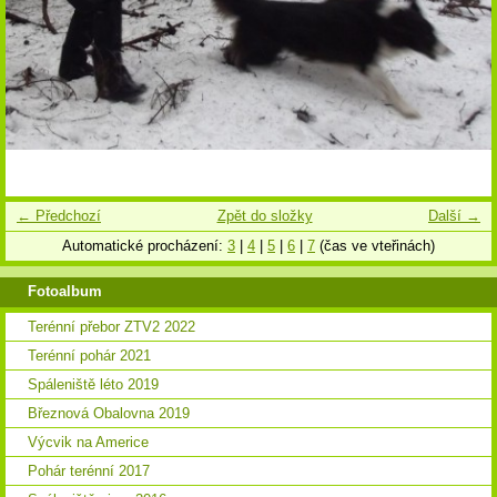
← Předchozí
Zpět do složky
Další →
Automatické procházení:
3
|
4
|
5
|
6
|
7
(čas ve vteřinách)
Fotoalbum
Terénní přebor ZTV2 2022
Terénní pohár 2021
Spáleniště léto 2019
Březnová Obalovna 2019
Výcvik na Americe
Pohár terénní 2017