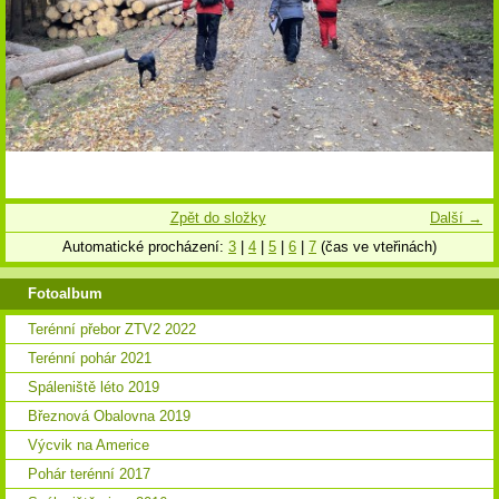
Zpět do složky
Další →
Automatické procházení:
3
|
4
|
5
|
6
|
7
(čas ve vteřinách)
Fotoalbum
Terénní přebor ZTV2 2022
Terénní pohár 2021
Spáleniště léto 2019
Březnová Obalovna 2019
Výcvik na Americe
Pohár terénní 2017