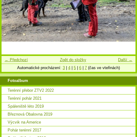
← Předchozí
Zpět do složky
Další →
Automatické procházení:
3
|
4
|
5
|
6
|
7
(čas ve vteřinách)
Fotoalbum
Terénní přebor ZTV2 2022
Terénní pohár 2021
Spáleniště léto 2019
Březnová Obalovna 2019
Výcvik na Americe
Pohár terénní 2017