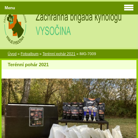
Menu
Úvod
»
Fotoalbum
»
Terénní pohár 2021
»
IMG-7009
Terénní pohár 2021