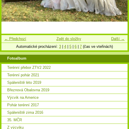
← Předchozí
Zpět do složky
Další →
Automatické procházení:
3
|
4
|
5
|
6
|
7
(čas ve vteřinách)
Fotoalbum
Terénní přebor ZTV2 2022
Terénní pohár 2021
Spáleniště léto 2019
Březnová Obalovna 2019
Výcvik na Americe
Pohár terénní 2017
Spáleniště zima 2016
35. MČR
Z výcviku