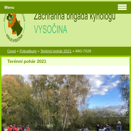
Menu
Úvod
»
Fotoalbum
»
Terénní pohár 2021
»
IMG-7028
Terénní pohár 2021