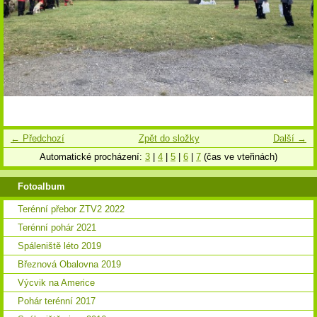
← Předchozí
Zpět do složky
Další →
Automatické procházení:
3
|
4
|
5
|
6
|
7
(čas ve vteřinách)
Fotoalbum
Terénní přebor ZTV2 2022
Terénní pohár 2021
Spáleniště léto 2019
Březnová Obalovna 2019
Výcvik na Americe
Pohár terénní 2017