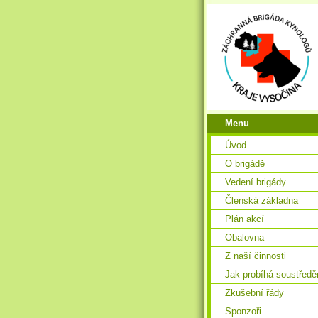
Menu
Úvod
O brigádě
Vedení brigády
Členská základna
Plán akcí
Obalovna
Z naší činnosti
Jak probíhá soustředě
Zkušební řády
Sponzoři