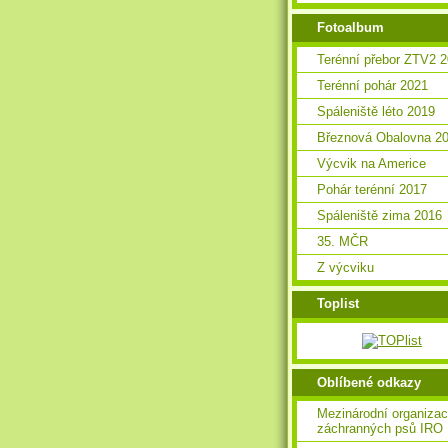
Fotoalbum
Terénní přebor ZTV2 
Terénní pohár 2021
Spáleniště léto 2019
Březnová Obalovna 2
Výcvik na Americe
Pohár terénní 2017
Spáleniště zima 2016
35. MČR
Z výcviku
Toplist
Oblíbené odkazy
Mezinárodní organiza
záchranných psů IRO