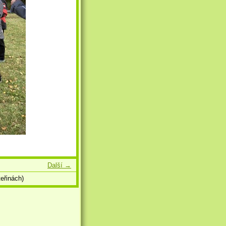
Další →
eřinách)