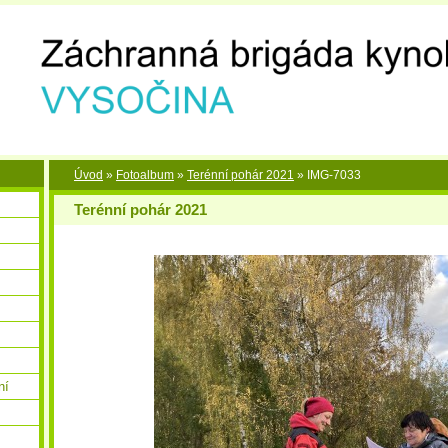
Úvod
»
Fotoalbum
»
Terénní pohár 2021
»
IMG-7033
Terénní pohár 2021
ní