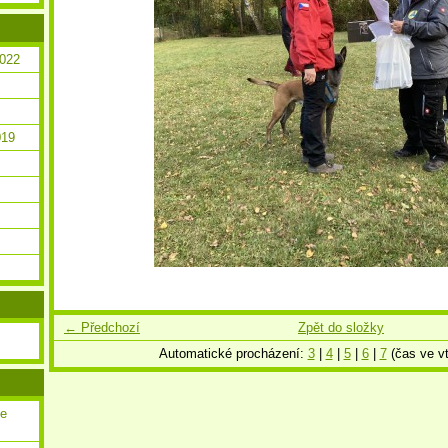
2022
019
← Předchozí
Zpět do složky
Automatické procházení:
3
|
4
|
5
|
6
|
7
(čas ve vt
ce