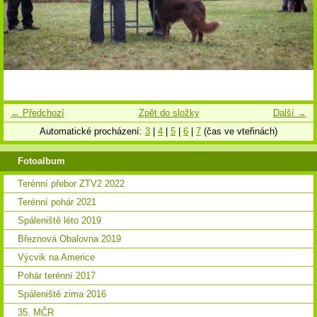
← Předchozí
Zpět do složky
Další →
Automatické procházení:
3
|
4
|
5
|
6
|
7
(čas ve vteřinách)
Fotoalbum
Terénní přebor ZTV2 2022
Terénní pohár 2021
Spáleniště léto 2019
Březnová Obalovna 2019
Výcvik na Americe
Pohár terénní 2017
Spáleniště zima 2016
35. MČR