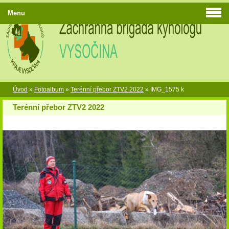
Menu
Úvod
»
Fotoalbum
»
Terénní přebor ZTV2 2022
»
IMG_1575 k
Terénní přebor ZTV2 2022