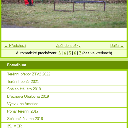
← Předchozí
Zpět do složky
Další →
Automatické procházení:
3
|
4
|
5
|
6
|
7
(čas ve vteřinách)
Fotoalbum
Terénní přebor ZTV2 2022
Terénní pohár 2021
Spáleniště léto 2019
Březnová Obalovna 2019
Výcvik na Americe
Pohár terénní 2017
Spáleniště zima 2016
35. MČR