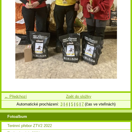
← Předchozí
Zpět do složky
Automatické procházení:
3
|
4
|
5
|
6
|
7
(čas ve vteřinách)
Fotoalbum
Terénní přebor ZTV2 2022