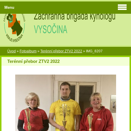
Menu
Úvod
»
Fotoalbum
»
Terénní přebor ZTV2 2022
»
IMG_8207
Terénní přebor ZTV2 2022