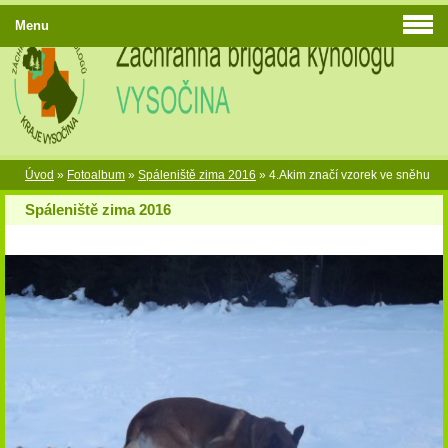
Menu
Úvod
»
Fotoalbum
»
Spáleniště zima 2016
»
4.Akim značí vzorek ve sněhu
Spáleniště zima 2016