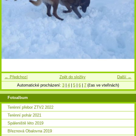
← Předchozí
Zpět do složky
Další →
Automatické procházení:
3
|
4
|
5
|
6
|
7
(čas ve vteřinách)
Fotoalbum
Terénní přebor ZTV2 2022
Terénní pohár 2021
Spáleniště léto 2019
Březnová Obalovna 2019