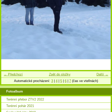
← Předchozí
Zpět do složky
Další →
Automatické procházení:
3
|
4
|
5
|
6
|
7
(čas ve vteřinách)
Fotoalbum
Terénní přebor ZTV2 2022
Terénní pohár 2021