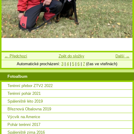
← Předchozí
Zpět do složky
Další →
Automatické procházení:
3
|
4
|
5
|
6
|
7
(čas ve vteřinách)
Fotoalbum
Terénní přebor ZTV2 2022
Terénní pohár 2021
Spáleniště léto 2019
Březnová Obalovna 2019
Výcvik na Americe
Pohár terénní 2017
Spáleniště zima 2016