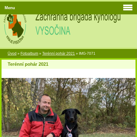
Menu
Úvod
»
Fotoalbum
»
Terénní pohár 2021
»
IMG-7071
Terénní pohár 2021