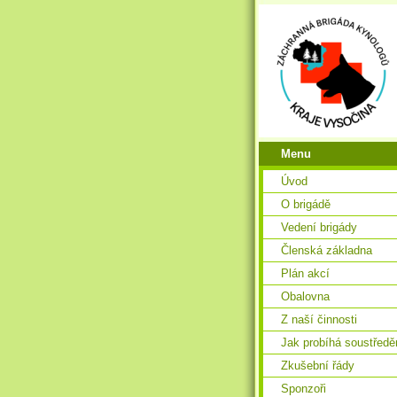
Menu
Úvod
O brigádě
Vedení brigády
Členská základna
Plán akcí
Obalovna
Z naší činnosti
Jak probíhá soustředě
Zkušební řády
Sponzoři