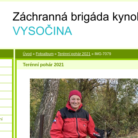
Úvod
»
Fotoalbum
»
Terénní pohár 2021
»
IMG-7079
Terénní pohár 2021
ní