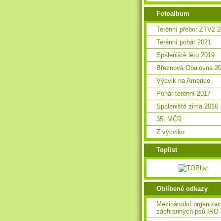
Fotoalbum
Terénní přebor ZTV2 
Terénní pohár 2021
Spáleniště léto 2019
Březnová Obalovna 2
Výcvik na Americe
Pohár terénní 2017
Spáleniště zima 2016
35. MČR
Z výcviku
Toplist
Oblíbené odkazy
Mezinárodní organiza
záchranných psů IRO