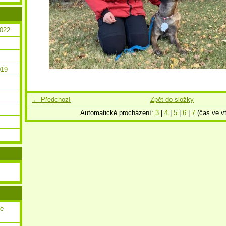
2022
019
← Předchozí
Zpět do složky
Automatické procházení:
3
|
4
|
5
|
6
|
7
(čas ve vt
ce