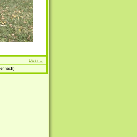
Další →
eřinách)