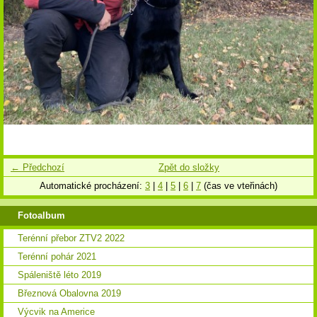
← Předchozí
Zpět do složky
Automatické procházení:
3
|
4
|
5
|
6
|
7
(čas ve vteřinách)
Fotoalbum
Terénní přebor ZTV2 2022
Terénní pohár 2021
Spáleniště léto 2019
Březnová Obalovna 2019
Výcvik na Americe