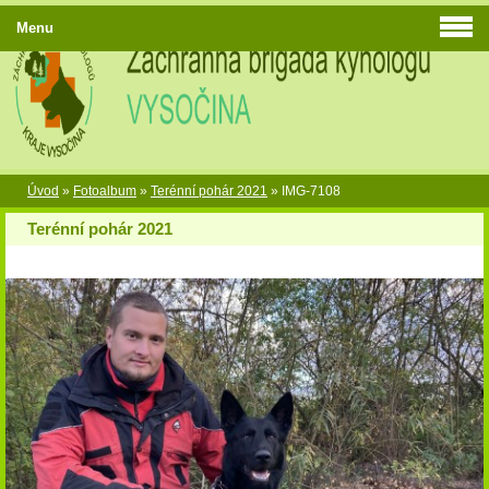
Menu
Úvod
»
Fotoalbum
»
Terénní pohár 2021
»
IMG-7108
Terénní pohár 2021