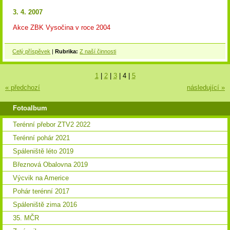
3. 4. 2007
Akce ZBK Vysočina v roce 2004
Celý příspěvek
|
Rubrika:
Z naší činnosti
1
|
2
|
3
|
4
|
5
« předchozí
následující »
Fotoalbum
Terénní přebor ZTV2 2022
Terénní pohár 2021
Spáleniště léto 2019
Březnová Obalovna 2019
Výcvik na Americe
Pohár terénní 2017
Spáleniště zima 2016
35. MČR